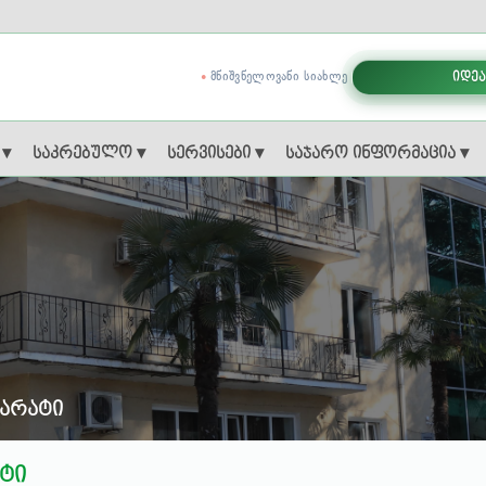
ᲛᲜᲘᲨᲕᲜᲔᲚᲝᲕᲐᲜᲘ ᲡᲘᲐᲮᲚᲔ
იდეა
 ▾
საკრებულო ▾
სერვისები ▾
საჯარო ინფორმაცია ▾
არატი
ტი